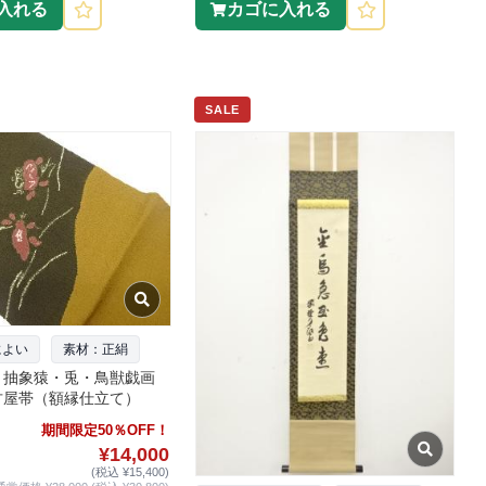
入れる
カゴに入れる
SALE
によい
素材：正絹
り抽象猿・兎・鳥獣戯画
古屋帯（額縁仕立て）
期間限定50％OFF！
¥14,000
(税込 ¥15,400)