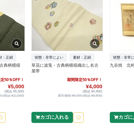
材：正絹
状態：非常によい
素材：正絹
状態：非常
古典柄模様
草花に波兎・古典柄模様織出し名古
九谷焼 北
屋帯
定50％OFF！
期間限定50％OFF！
¥5,000
¥4,000
(税込 ¥5,500)
(税込 ¥4,400)
 (税込 ¥11,000)
通常価格 ¥8,000 (税込 ¥8,800)
カゴに入れる
カゴに