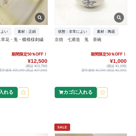
によい
素材：正絹
状態：非常によい
素材：陶器
に草花・兎・蝶模様刺繍
京焼 七甫造 兎 茶碗
期間限定50％OFF！
期間限定50％OFF！
¥12,500
¥1,000
(税込 ¥13,750)
(税込 ¥1,100)
通常価格 ¥25,000 (税込 ¥27,500)
通常価格 ¥2,000 (税込 ¥2,200)
入れる
カゴに入れる
SALE