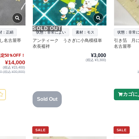
SOLD OUT
材：正絹
状態：非常によい
素材：モス
状態：非常
し名古屋帯
アンティーク うさぎに小鳥模様単
引き箔 月
衣長襦袢
名古屋帯
¥3,000
定50％OFF！
(税込 ¥3,300)
¥14,000
(税込 ¥15,400)
 (税込 ¥30,800)
カゴに
Sold Out
SALE
SALE