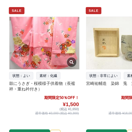
SALE
SALE
状態：よい
素材：化繊
状態：非常によい
素
鼓にうさぎ・桜模様子供着物（長襦
宮崎祐輔造 染錦 兎 
袢・重ね衿付き）
期間限定50％OFF！
期間限
¥1,500
(税込 ¥1,650)
通常価格 ¥3,000 (税込 ¥3,300)
通常価格 ¥18,000