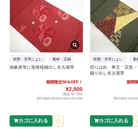
状態：非常によい
素材：正絹
状態：非常によい
素
抽象唐草に兎模様織出し名古屋帯
切りばめ 華文・花兎・
織り出し名古屋帯
期間限定50％OFF！
期間限
¥2,500
(税込 ¥2,750)
通常価格 ¥5,000 (税込 ¥5,500)
通常価格 ¥10,000
カゴに入れる
カゴに入れる