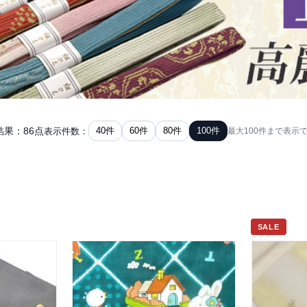
結果：86点
40件
60件
80件
100件
表示件数：
最大100件まで表示
SALE