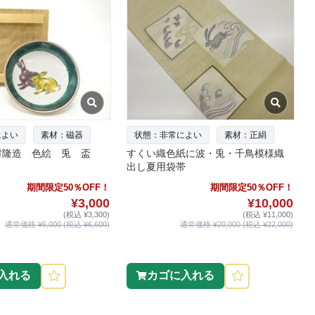
によい
素材：磁器
状態：非常によい
素材：正絹
村隆造 色絵 兎 盃
すくい織色紙に波・兎・千鳥模様織
出し夏用袋帯
期間限定50％OFF！
期間限定50％OFF！
¥3,000
¥10,000
(税込 ¥3,300)
(税込 ¥11,000)
通常価格 ¥6,000 (税込 ¥6,600)
通常価格 ¥20,000 (税込 ¥22,000)
入れる
カゴに入れる