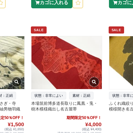
カゴに入れる
カゴに
SALE
SALE
材：正絹
状態：非常によい
素材：正絹
状態：非常
さぎ・寺
本場筑前博多道長取りに鳳凰・兎・
ふくれ織絞
紬男物羽織
樹木模様織出し名古屋帯
模様開き名
定50％OFF！
期間限定50％OFF！
¥1,500
¥4,000
(税込 ¥1,650)
(税込 ¥4,400)