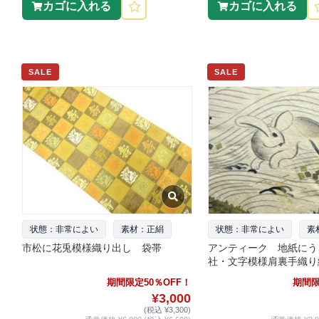
カゴに入れる
カゴに入れる
SALE
SALE
状態：非常によい
素材：正絹
状態：非常によい
素
市松に花兎模様織り出し 袋帯
アンティーク 地紙にう
社・文字模様肩裏手織り
期間限定50％OFF！
期間限
¥3,000
(税込 ¥3,300)