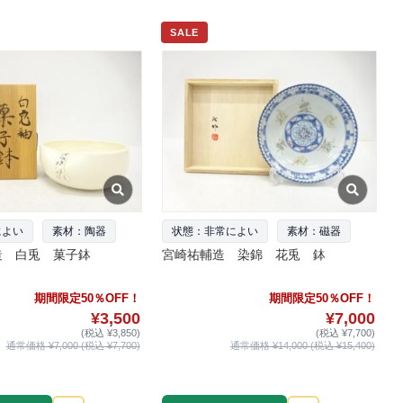
SALE
によい
素材：陶器
状態：非常によい
素材：磁器
造 白兎 菓子鉢
宮崎祐輔造 染錦 花兎 鉢
期間限定50％OFF！
期間限定50％OFF！
¥3,500
¥7,000
(税込 ¥3,850)
(税込 ¥7,700)
通常価格 ¥7,000 (税込 ¥7,700)
通常価格 ¥14,000 (税込 ¥15,400)