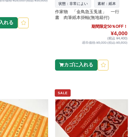
通常価格 ¥28,000 (税込 ¥30,800)
状態：非常によい
素材：紙本
作家物 「金鳥急玉兎速」 一行
書 肉筆紙本掛軸(無地箱付)
入れる
期間限定50％OFF！
¥4,000
(税込 ¥4,400)
通常価格 ¥8,000 (税込 ¥8,800)
カゴに入れる
SALE