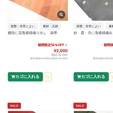
状態：非常によい
素材：正絹
状態：非常によい
素
横段に花兎模様織り出し 袋帯
紗 霞・月に兎模様織出
期間限定50％OFF！
期間限
¥2,000
(税込 ¥2,200)
通常価格 ¥4,000 (税込 ¥4,400)
通常価格 ¥28,000
カゴに入れる
カゴに入れる
SALE
SALE