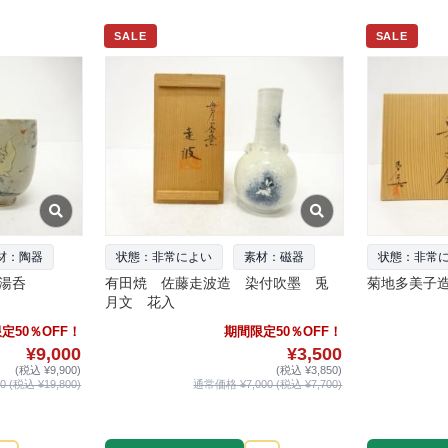
SALE
SALE
材：陶器
状態：非常によい
素材：磁器
状態：非常
湯呑
有田焼 佐藤走波造 染付吹墨 兎
菊地多美子
月文 花入
定50％OFF！
期間限定50％OFF！
¥9,000
¥3,500
(税込 ¥9,900)
(税込 ¥3,850)
 (税込 ¥19,800)
通常価格 ¥7,000 (税込 ¥7,700)