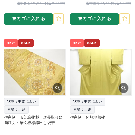
通常価格 ¥10,000 (税込 ¥11,000)
通常価格 ¥3,000 (税込 ¥3,300)
カゴに入れる
カゴに入れる
NEW
SALE
NEW
SALE
状態：非常によい
状態：非常によい
素材：正絹
素材：正絹
作家物 服部織物製 道長取りに
作家物 色無地着物
蜀江文・華文模様織出し袋帯