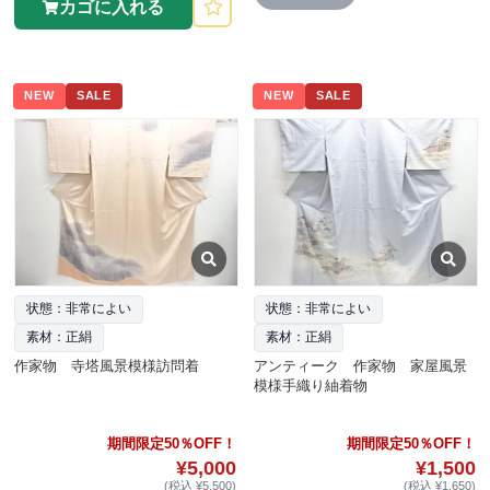
カゴに入れる
NEW
SALE
NEW
SALE
状態：非常によい
状態：非常によい
素材：正絹
素材：正絹
作家物 寺塔風景模様訪問着
アンティーク 作家物 家屋風景
模様手織り紬着物
期間限定50％OFF！
期間限定50％OFF！
¥5,000
¥1,500
(税込 ¥5,500)
(税込 ¥1,650)