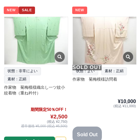
NEW
SALE
NEW
SOLD OUT
状態：非常によい
状態：よい
素材：正絹
作家物 菊梅模様訪問着
素材：正絹
作家物 菊梅模様織出し一ツ紋小
紋着物（重ね衿付）
¥10,000
(税込 ¥11,000)
期間限定50％OFF！
¥2,500
(税込 ¥2,750)
通常価格 ¥5,000 (税込 ¥5,500)
Sold Out