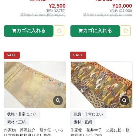
¥2,500
¥10,000
(税込 ¥2,750)
(税込 ¥11,000)
通常価格 ¥5,000 (税込 ¥5,500)
通常価格 ¥20,000 (税込 ¥22,000)
カゴに入れる
カゴに入れる
SALE
SALE
状態：非常によい
状態：非常によい
素材：正絹
素材：正絹
作家物 芹沢銈介 引き箔・いろ
作家物 花井幸子 ヱ霞に松・桜
は文屏風模様織り出し袋帯
模様織り出し袋帯