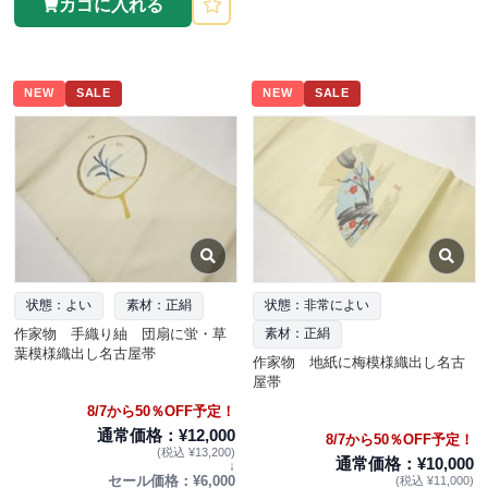
カゴに入れる
NEW
SALE
NEW
SALE
状態：よい
素材：正絹
状態：非常によい
作家物 手織り紬 団扇に蛍・草
素材：正絹
葉模様織出し名古屋帯
作家物 地紙に梅模様織出し名古
屋帯
8/7から50％OFF予定！
通常価格：¥12,000
8/7から50％OFF予定！
(税込 ¥13,200)
通常価格：¥10,000
↓
セール価格：¥6,000
(税込 ¥11,000)