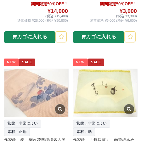
期間限定50％OFF！
期間限定50％OFF！
¥14,000
¥3,000
(税込 ¥15,400)
(税込 ¥3,300)
通常価格 ¥28,000 (税込 ¥30,800)
通常価格 ¥6,000 (税込 ¥6,600)
カゴに入れる
カゴに入れる
NEW
SALE
NEW
SALE
状態：非常によい
状態：非常によい
素材：正絹
素材：紙
作家物 絽 綴れ花葉模様名古屋
作家物 「無尽蔵」 肉筆紙本め