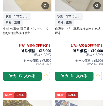
状態：非常によい
状態：非常によい
素材：正絹
素材：正絹
生紬 作家物 繭工芸 パッチワ－ク
作家物 絽 草花模様織出し名古
波紋に紅葉模様袋帯
屋帯
8/7から50％OFF予定！
8/7から50％OFF予定！
通常価格：¥15,000
通常価格：¥10,000
(税込 ¥16,500)
(税込 ¥11,000)
↓
↓
セール価格：¥7,500
セール価格：¥5,000
(税込 ¥8,250)
(税込 ¥5,500)
カゴに入れる
カゴに入れる
NEW
SALE
NEW
SALE