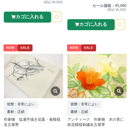
↓
(税込 ¥6,600)
セール価格：¥5,000
(税込 ¥5,500)
カゴに入れる
カゴに入れる
NEW
SALE
NEW
SALE
状態：非常によい
状態：非常によい
素材：正絹
素材：正絹
作家物 塩瀬手描き花葉・雀模様
アンティーク 作家物 木の実に
名古屋帯
枝花模様刺繍名古屋帯