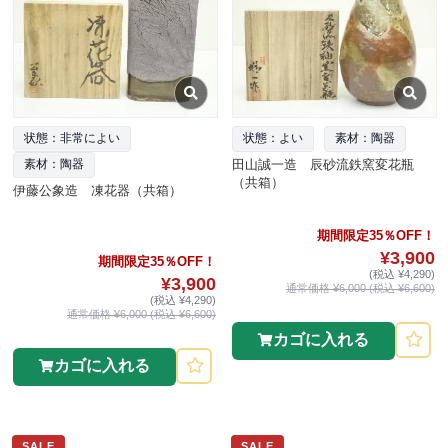
状態：非常によい
状態：よい
素材：陶器
田山誠一造 辰砂流鉄窯変花瓶
素材：陶器
（共箱）
伊藤公象造 凍花器（共箱）
期間限定35％OFF！
¥3,900
期間限定35％OFF！
(税込 ¥4,290)
¥3,900
通常価格 ¥6,000 (税込 ¥6,600)
(税込 ¥4,290)
通常価格 ¥6,000 (税込 ¥6,600)
カゴに入れる
カゴに入れる
SALE
SALE