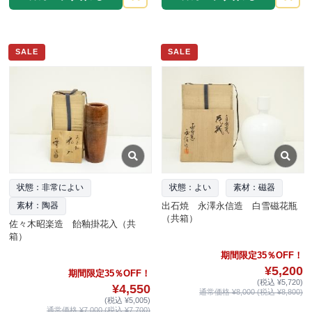
SALE
SALE
状態：非常によい
状態：よい
素材：磁器
出石焼 永澤永信造 白雪磁花瓶
素材：陶器
（共箱）
佐々木昭楽造 飴釉掛花入（共
箱）
期間限定35％OFF！
¥5,200
期間限定35％OFF！
(税込 ¥5,720)
¥4,550
通常価格 ¥8,000 (税込 ¥8,800)
(税込 ¥5,005)
通常価格 ¥7,000 (税込 ¥7,700)