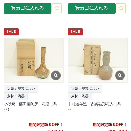
カゴに入れる
カゴに入れる
SALE
SALE
状態：非常によい
状態：非常によい
素材：陶器
素材：陶器
小砂焼 藤田製陶所 花瓶（共
中村道年造 赤楽砧形花入（共
箱）
箱）
期間限定35％OFF！
期間限定35％OFF！