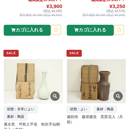
¥3,900
¥3,250
(税込 ¥4,290)
(税込 ¥3,575)
通常価格 ¥6,000 (税込 ¥6,600)
通常価格 ¥5,000 (税込 ¥5,500)
カゴに入れる
カゴに入れる
SALE
SALE
状態：非常によい
状態：よい
素材：陶器
備前焼 藤原建造 窯変花入（共
素材：陶器
箱）
廣永窯 坪島土平造 粉吹手仙鶴