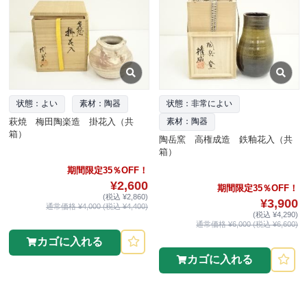
状態：よい
素材：陶器
状態：非常によい
萩焼 梅田陶楽造 掛花入（共
素材：陶器
箱）
陶岳窯 高権成造 鉄釉花入（共
箱）
期間限定35％OFF！
¥2,600
期間限定35％OFF！
(税込 ¥2,860)
¥3,900
通常価格 ¥4,000 (税込 ¥4,400)
(税込 ¥4,290)
通常価格 ¥6,000 (税込 ¥6,600)
カゴに入れる
カゴに入れる