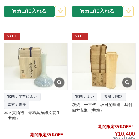
カゴに入れる
カゴに入れる
SALE
SALE
状態：非常によい
状態：よい
素材：陶器
萩焼 十三代 坂田泥華造 耳付
素材：磁器
四方花瓶（共箱）
本木真悟造 青磁呉須線文花生
（共箱）
期間限定35％OFF！
¥10,400
期間限定35％OFF！
(税込 ¥11,440)