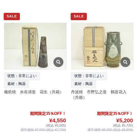
SALE
SALE
状態：非常によい
状態：非常によい
素材：陶器
素材：陶器
備前焼 水谷清造 花生（共箱）
丹波焼 市野弘之造 鶴首花入
（共箱）
期間限定35％OFF！
期間限定35％OFF！
¥4,550
¥5,200
(税込 ¥5,005)
(税込 ¥5,720)
通常価格 ¥7,000 (税込 ¥7,700)
通常価格 ¥8,000 (税込 ¥8,800)