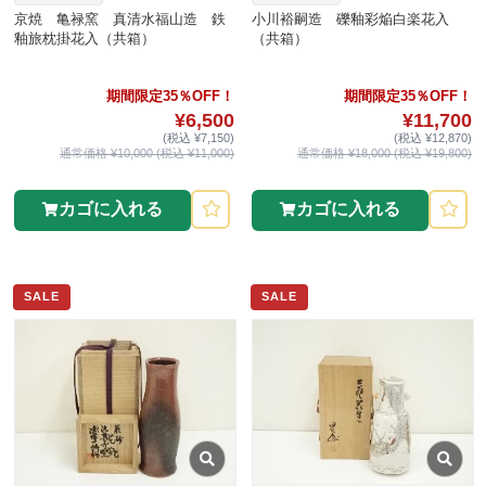
京焼 亀禄窯 真清水福山造 鉄
小川裕嗣造 礫釉彩焔白楽花入
釉旅枕掛花入（共箱）
（共箱）
期間限定35％OFF！
期間限定35％OFF！
¥6,500
¥11,700
(税込 ¥7,150)
(税込 ¥12,870)
通常価格 ¥10,000 (税込 ¥11,000)
通常価格 ¥18,000 (税込 ¥19,800)
カゴに入れる
カゴに入れる
SALE
SALE