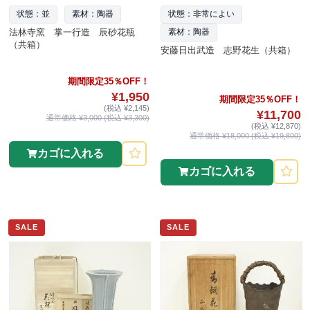
状態：並
素材：陶器
状態：非常によい
法林寺窯 掌一行造 辰砂花瓶
素材：陶器
（共箱）
安藤日出武造 志野花生（共箱）
期間限定35％OFF！
¥1,950
期間限定35％OFF！
(税込 ¥2,145)
¥11,700
通常価格 ¥3,000 (税込 ¥3,300)
(税込 ¥12,870)
通常価格 ¥18,000 (税込 ¥19,800)
カゴに入れる
カゴに入れる
SALE
SALE