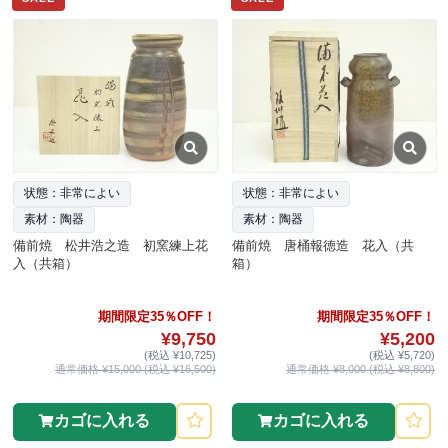
状態：非常によい
状態：非常によい
素材：陶器
素材：陶器
備前焼 松井浩之造 初窯練上花
備前焼 唐桶報徳造 花入（共
入（共箱）
箱）
期間限定35％OFF！
期間限定35％OFF！
¥9,750
¥5,200
(税込 ¥10,725)
(税込 ¥5,720)
通常価格 ¥15,000 (税込 ¥16,500)
通常価格 ¥8,000 (税込 ¥8,800)
カゴに入れる
カゴに入れる