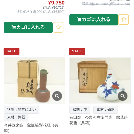
¥9,750
通常価格 ¥16,000 (税込 ¥17,600)
(税込 ¥10,725)
通常価格 ¥15,000 (税込 ¥16,500)
カゴに入れる
カゴに入れる
SALE
SALE
状態：非常によい
状態：並
素材：磁器
有田焼 今泉今右衛門造 錦花絵
素材：陶器
花瓶（共箱）
今井政之造 象嵌輪彩花瓶（共
箱）