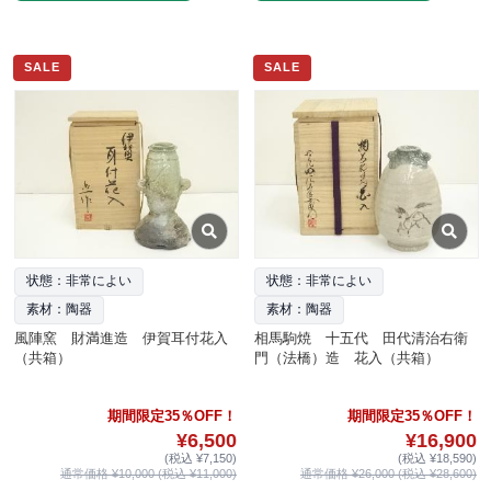
SALE
SALE
状態：非常によい
状態：非常によい
素材：陶器
素材：陶器
風陣窯 財満進造 伊賀耳付花入
相馬駒焼 十五代 田代清治右衛
（共箱）
門（法橋）造 花入（共箱）
期間限定35％OFF！
期間限定35％OFF！
¥6,500
¥16,900
(税込 ¥7,150)
(税込 ¥18,590)
通常価格 ¥10,000 (税込 ¥11,000)
通常価格 ¥26,000 (税込 ¥28,600)