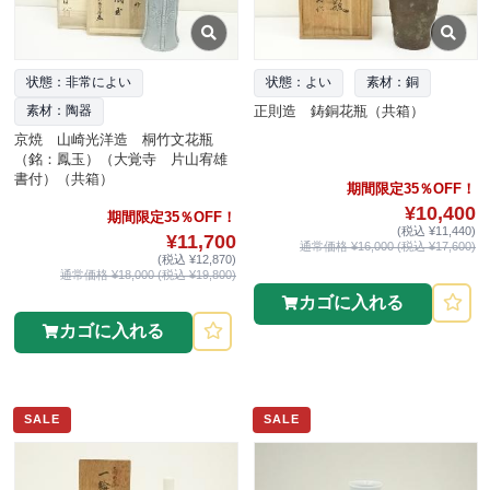
状態：非常によい
状態：よい
素材：銅
正則造 鋳銅花瓶（共箱）
素材：陶器
京焼 山崎光洋造 桐竹文花瓶
（銘：鳳玉）（大覚寺 片山宥雄
書付）（共箱）
期間限定35％OFF！
¥10,400
期間限定35％OFF！
(税込 ¥11,440)
¥11,700
通常価格 ¥16,000 (税込 ¥17,600)
(税込 ¥12,870)
通常価格 ¥18,000 (税込 ¥19,800)
カゴに入れる
カゴに入れる
SALE
SALE