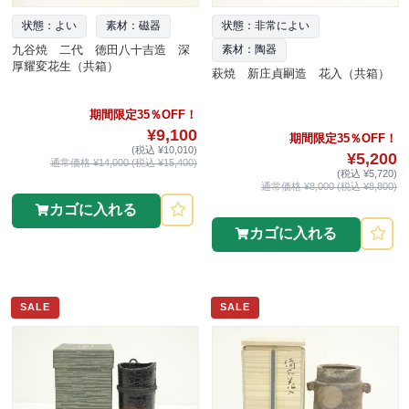
状態：よい
素材：磁器
状態：非常によい
九谷焼 二代 徳田八十吉造 深
素材：陶器
厚耀変花生（共箱）
萩焼 新庄貞嗣造 花入（共箱）
期間限定35％OFF！
¥9,100
期間限定35％OFF！
(税込 ¥10,010)
¥5,200
通常価格 ¥14,000 (税込 ¥15,400)
(税込 ¥5,720)
通常価格 ¥8,000 (税込 ¥8,800)
カゴに入れる
カゴに入れる
SALE
SALE