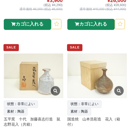
¥3,900
¥26,000
(税込 ¥4,290)
(税込 ¥28,600)
通常価格 ¥6,000 (税込 ¥6,600)
通常価格 ¥40,000 (税込 ¥44,000)
カゴに入れる
カゴに入れる
SALE
SALE
状態：非常によい
状態：非常によい
素材：陶器
素材：陶器
五平窯 十代 加藤喜志行造 鼠
国造焼 山本浩彩造 花入（箱
志野花入（共箱）
付）