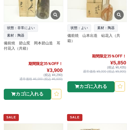
状態：非常によい
状態：よい
素材：陶器
備前焼 山本出造 砧花入（共
素材：陶器
箱）
備前焼 碧山窯 岡本碧山造 耳
付花入（共箱）
期間限定35％OFF！
¥5,850
期間限定35％OFF！
(税込 ¥6,435)
¥3,900
通常価格 ¥9,000 (税込 ¥9,900)
(税込 ¥4,290)
通常価格 ¥6,000 (税込 ¥6,600)
カゴに入れる
カゴに入れる
SALE
SALE