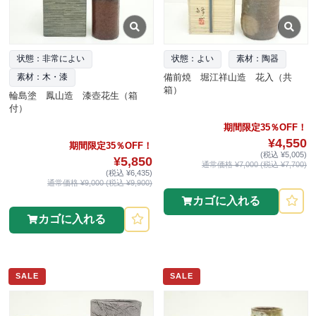
状態：非常によい
状態：よい
素材：陶器
備前焼 堀江祥山造 花入（共
素材：木・漆
箱）
輪島塗 鳳山造 漆壺花生（箱
付）
期間限定35％OFF！
¥4,550
期間限定35％OFF！
(税込 ¥5,005)
¥5,850
通常価格 ¥7,000 (税込 ¥7,700)
(税込 ¥6,435)
通常価格 ¥9,000 (税込 ¥9,900)
カゴに入れる
カゴに入れる
SALE
SALE