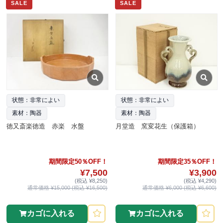
SALE
SALE
状態：非常によい
状態：非常によい
素材：陶器
素材：陶器
徳又斎楽徳造 赤楽 水盤
月堂造 窯変花生（保護箱）
期間限定50％OFF！
期間限定35％OFF！
¥7,500
¥3,900
(税込 ¥8,250)
(税込 ¥4,290)
通常価格 ¥15,000 (税込 ¥16,500)
通常価格 ¥6,000 (税込 ¥6,600)
カゴに入れる
カゴに入れる