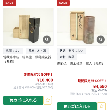
SALE
SALE
状態：よい
素材：木・漆
状態：非常によい
曽我路幸造 輪島塗 蝶蒔絵花器
素材：陶器
（共箱）
備前焼 徳永修造 花入（共箱）
期間限定35％OFF！
¥10,400
期間限定35％OFF！
(税込 ¥11,440)
¥4,550
通常価格 ¥16,000 (税込 ¥17,600)
(税込 ¥5,005)
通常価格 ¥7,000 (税込 ¥7,700)
カゴに入れる
カゴに入れる