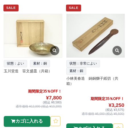
SALE
SALE
状態：よい
素材：銅
状態：非常によい
玉川堂造 笹文盛皿（共箱）
素材：銅
小林美春造 鋳銅獅子紙切（共
箱）
期間限定35％OFF！
¥7,800
期間限定35％OFF！
(税込 ¥8,580)
¥3,250
通常価格 ¥12,000 (税込 ¥13,200)
(税込 ¥3,575)
通常価格 ¥5,000 (税込 ¥5,500)
カゴに入れる