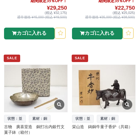
期間限定35％OFF！
期間限定35％OFF！
¥29,250
¥22,750
(税込 ¥32,175)
(税込 ¥25,025)
通常価格 ¥45,000 (税込 ¥49,500)
通常価格 ¥35,000 (税込 ¥38,500)
カゴに入れる
カゴに入れる
SALE
SALE
状態：並
素材：銅
状態：並
素材：銅
古物 廣喜堂造 銅打出内銀竹文
栄山造 鋳銅牛童子香炉（共箱）
菓子鉢（箱付）