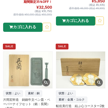
¥5,850
期間限定35％OFF！
(税込 ¥6,435)
¥32,500
通常価格 ¥9,000 (税込 ¥9,900)
(税込 ¥35,750)
通常価格 ¥50,000 (税込 ¥55,000)
カゴに入れる
カゴに入れる
SALE
SALE
状態：よい
素材：銅
状態：よい
片岡宏幹造 鋳銅牛文ペン皿・ペ
素材：金属・コルク
ーパーナイフセット（銘：長閑）
帖佐美行造 結ぶ心コースター2枚