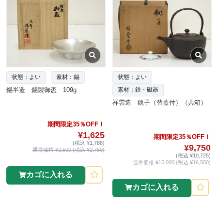
状態：よい
素材：錫
状態：よい
錫半造 錫製御盃 109g
素材：鉄・磁器
祥雲造 銚子（替蓋付）（共箱）
期間限定35％OFF！
¥1,625
期間限定35％OFF！
(税込 ¥1,788)
¥9,750
通常価格 ¥2,500 (税込 ¥2,750)
(税込 ¥10,725)
通常価格 ¥15,000 (税込 ¥16,500)
カゴに入れる
カゴに入れる