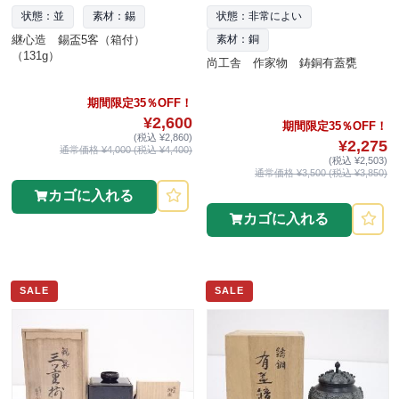
状態：並
素材：錫
状態：非常によい
継心造 錫盃5客（箱付）
素材：銅
（131g）
尚工舎 作家物 鋳銅有蓋甕
期間限定35％OFF！
¥2,600
期間限定35％OFF！
(税込 ¥2,860)
¥2,275
通常価格 ¥4,000 (税込 ¥4,400)
(税込 ¥2,503)
通常価格 ¥3,500 (税込 ¥3,850)
カゴに入れる
カゴに入れる
SALE
SALE