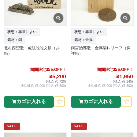
状態：非常によい
状態：非常によい
素材：銅
素材：金属
北村西望造 虎視眈眈文鎮（共
雨宮治郎造 金属製レリーフ（保
箱）
護箱）
期間限定35％OFF！
期間限定35％OFF！
¥5,200
¥1,950
(税込 ¥5,720)
(税込 ¥2,145)
通常価格 ¥8,000 (税込 ¥8,800)
通常価格 ¥3,000 (税込 ¥3,300)
カゴに入れる
カゴに入れる
SALE
SALE