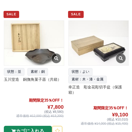
SALE
SALE
状態：並
素材：銅
状態：よい
玉川堂造 銅撫角菓子器（共箱）
素材：木・漆・金属
幸正造 彫金花彫切手盆（保護
箱）
期間限定35％OFF！
¥7,800
期間限定35％OFF！
(税込 ¥8,580)
¥9,100
通常価格 ¥12,000 (税込 ¥13,200)
(税込 ¥10,010)
通常価格 ¥14,000 (税込 ¥15,400)
カゴに入れる