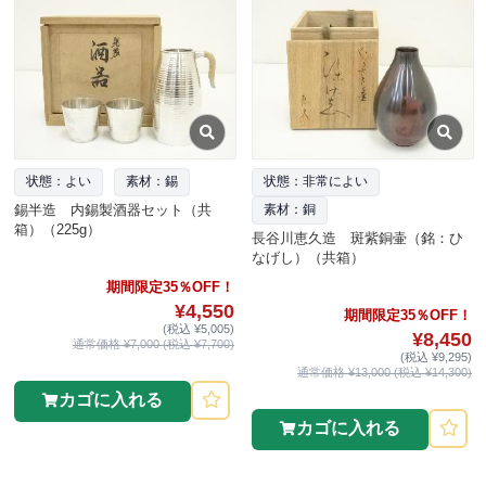
状態：よい
素材：錫
状態：非常によい
錫半造 内錫製酒器セット（共
素材：銅
箱）（225g）
長谷川恵久造 斑紫銅壷（銘：ひ
なげし）（共箱）
期間限定35％OFF！
¥4,550
期間限定35％OFF！
(税込 ¥5,005)
¥8,450
通常価格 ¥7,000 (税込 ¥7,700)
(税込 ¥9,295)
通常価格 ¥13,000 (税込 ¥14,300)
カゴに入れる
カゴに入れる