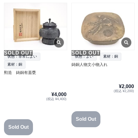
SOLD OUT
SOLD OUT
状態：非常によい
状態：よい
素材：銅
鋳銅人物文小物入れ
素材：銅
勲造 鋳銅有蓋甕
¥2,000
(税込 ¥2,200)
¥4,000
(税込 ¥4,400)
Sold Out
Sold Out