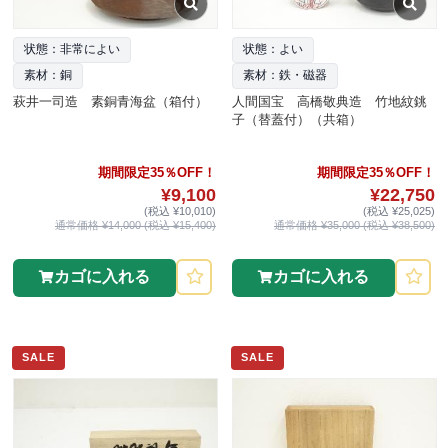
状態：非常によい
状態：よい
素材：銅
素材：鉄・磁器
萩井一司造 素銅青海盆（箱付）
人間国宝 高橋敬典造 竹地紋銚
子（替蓋付）（共箱）
期間限定35％OFF！
期間限定35％OFF！
¥9,100
¥22,750
(税込 ¥10,010)
(税込 ¥25,025)
通常価格 ¥14,000 (税込 ¥15,400)
通常価格 ¥35,000 (税込 ¥38,500)
カゴに入れる
カゴに入れる
SALE
SALE