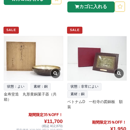
カゴに入れる
SALE
SALE
状態：よい
素材：銅
状態：非常によい
金寿堂造 丸形黄銅菓子器（共
素材：銅
箱）
ベトナムD 一柱寺の図銅板 額
装
期間限定35％OFF！
¥11,700
期間限定35％OFF！
(税込 ¥12,870)
¥1,950
通常価格 ¥18,000 (税込 ¥19,800)