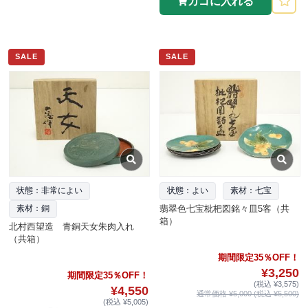
カゴに入れる
SALE
SALE
状態：非常によい
状態：よい
素材：七宝
翡翠色七宝枇杷図銘々皿5客（共
素材：銅
箱）
北村西望造 青銅天女朱肉入れ
（共箱）
期間限定35％OFF！
¥3,250
期間限定35％OFF！
(税込 ¥3,575)
¥4,550
通常価格 ¥5,000 (税込 ¥5,500)
(税込 ¥5,005)