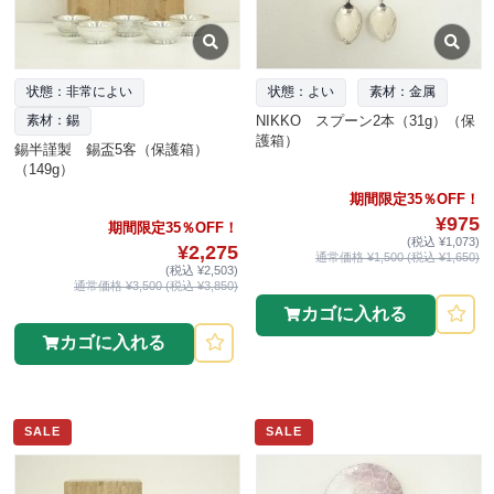
状態：非常によい
状態：よい
素材：金属
NIKKO スプーン2本（31g）（保
素材：錫
護箱）
錫半謹製 錫盃5客（保護箱）
（149g）
期間限定35％OFF！
¥975
期間限定35％OFF！
(税込 ¥1,073)
¥2,275
通常価格 ¥1,500 (税込 ¥1,650)
(税込 ¥2,503)
通常価格 ¥3,500 (税込 ¥3,850)
カゴに入れる
カゴに入れる
SALE
SALE