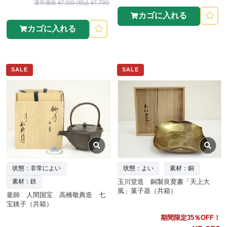
通常価格 ¥7,000 (税込 ¥7,700)
カゴに入れる
カゴに入れる
SALE
SALE
状態：非常によい
状態：よい
素材：銅
玉川堂造 銅製良寛書「天上大
素材：鉄
風」菓子器（共箱）
釜師 人間国宝 高橋敬典造 七
宝銚子（共箱）
期間限定35％OFF！