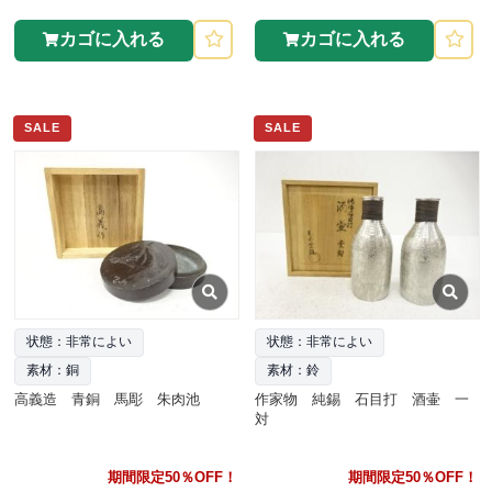
カゴに入れる
カゴに入れる
SALE
SALE
状態：非常によい
状態：非常によい
素材：銅
素材：鈴
高義造 青銅 馬彫 朱肉池
作家物 純錫 石目打 酒壷 一
対
期間限定50％OFF！
期間限定50％OFF！