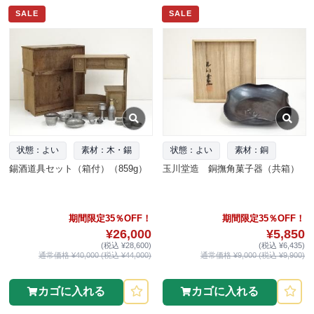
SALE
SALE
状態：よい
素材：木・錫
状態：よい
素材：銅
錫酒道具セット（箱付）（859g）
玉川堂造 銅撫角菓子器（共箱）
期間限定35％OFF！
期間限定35％OFF！
¥26,000
¥5,850
(税込 ¥28,600)
(税込 ¥6,435)
通常価格 ¥40,000 (税込 ¥44,000)
通常価格 ¥9,000 (税込 ¥9,900)
カゴに入れる
カゴに入れる