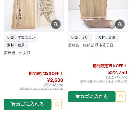
状態：非常によい
状態：よい
素材：金属
霊峰造 銀張結熨斗菓子皿
素材：金属
美茂造 松文皿
期間限定35％OFF！
¥22,750
期間限定35％OFF！
(税込 ¥25,025)
¥2,600
通常価格 ¥35,000 (税込 ¥38,500)
(税込 ¥2,860)
通常価格 ¥4,000 (税込 ¥4,400)
カゴに入れる
カゴに入れる