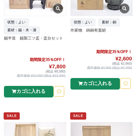
状態：よい
状態：よい
素材：銅
作家物 鋳銅有蓋䍌
素材：錫・木・漆
錫半造 錫製三ツ盃・盃台セット
期間限定35％OFF！
¥2,600
期間限定35％OFF！
(税込 ¥2,860)
¥7,800
通常価格 ¥4,000 (税込 ¥4,400)
(税込 ¥8,580)
通常価格 ¥12,000 (税込 ¥13,200)
カゴに入れる
カゴに入れる
SALE
SALE