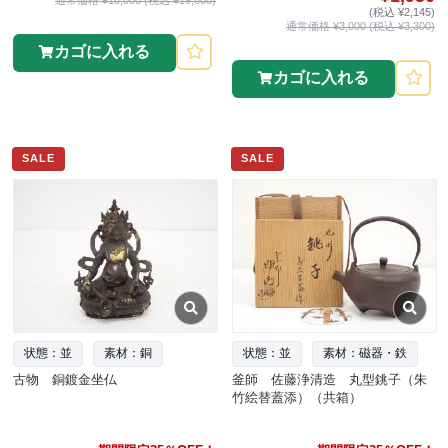
(税込 ¥2,145)
通常価格 ¥3,000 (税込 ¥3,300)
カゴに入れる
カゴに入れる
SALE
SALE
状態：並
素材：銅
状態：並
素材：磁器・鉄
古物 銅鍍金坐仏
釜師 佐藤浄清造 丸型銚子（朱
竹絵替蓋添）（共箱）