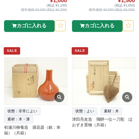
¥1,000
¥1,500
(税込 ¥1,100)
(税込 ¥1,650)
通常価格 ¥2,000 (税込 ¥2,200)
通常価格 ¥3,000 (税込 ¥3,300)
カゴに入れる
カゴに入れる
SALE
SALE
状態：非常によい
状態：よい
素材：木
津田亮友造 飛騨一位一刀彫 ほ
素材：木・漆
おずき置物（共箱）
初瀬川柳菴造 酒花器（銘：幸
福）（共箱）