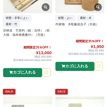
状態：非常によい
状態：よい
素材：木
作家物 木彫象嵌合子（共箱）
素材：竹
宗林造 竹茶杓（銘：吉祥）（前
大徳 福本積應書付）（共箱）
期間限定35％OFF！
¥1,950
期間限定35％OFF！
(税込 ¥2,145)
¥13,000
通常価格 ¥3,000 (税込 ¥3,300)
(税込 ¥14,300)
通常価格 ¥20,000 (税込 ¥22,000)
カゴに入れる
カゴに入れる
SALE
SALE