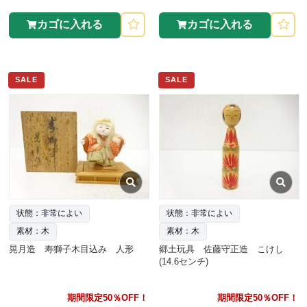
カゴに入れる
カゴに入れる
SALE
SALE
状態：非常によい
状態：非常によい
素材：木
素材：木
晃月造 寿獅子木目込み 人形
郷土玩具 佐藤守正造 こけし
(14.6センチ)
期間限定50％OFF！
期間限定50％OFF！