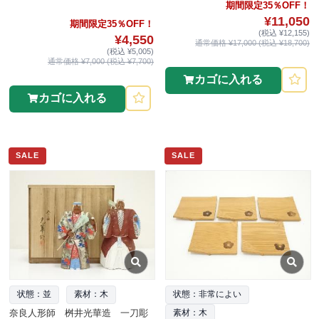
期間限定35％OFF！
¥11,050
期間限定35％OFF！
(税込 ¥12,155)
¥4,550
通常価格 ¥17,000 (税込 ¥18,700)
(税込 ¥5,005)
通常価格 ¥7,000 (税込 ¥7,700)
カゴに入れる
カゴに入れる
SALE
SALE
状態：並
素材：木
状態：非常によい
奈良人形師 桝井光華造 一刀彫
素材：木