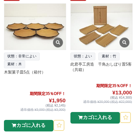
状態：非常によい
状態：よい
素材：竹
此君亭工房造 千鳥おしぼり置5客
素材：木
（共箱）
木製菓子皿5点（箱付）
期間限定35％OFF！
¥13,000
期間限定35％OFF！
(税込 ¥14,300)
¥1,950
通常価格 ¥20,000 (税込 ¥22,000)
(税込 ¥2,145)
通常価格 ¥3,000 (税込 ¥3,300)
カゴに入れる
カゴに入れる