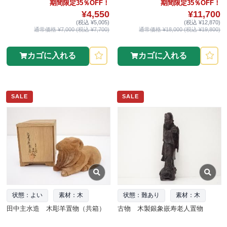
期間限定35％OFF！
期間限定35％OFF！
¥4,550
¥11,700
(税込 ¥5,005)
(税込 ¥12,870)
通常価格 ¥7,000 (税込 ¥7,700)
通常価格 ¥18,000 (税込 ¥19,800)
カゴに入れる
カゴに入れる
SALE
SALE
状態：よい
素材：木
状態：難あり
素材：木
田中主水造 木彫羊置物（共箱）
古物 木製銀象嵌寿老人置物