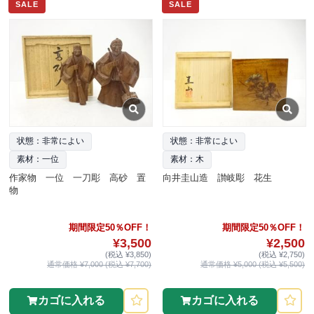
SALE
SALE
状態：非常によい
状態：非常によい
素材：一位
素材：木
作家物 一位 一刀彫 高砂 置
向井圭山造 讃岐彫 花生
物
期間限定50％OFF！
期間限定50％OFF！
¥3,500
¥2,500
(税込 ¥3,850)
(税込 ¥2,750)
通常価格 ¥7,000 (税込 ¥7,700)
通常価格 ¥5,000 (税込 ¥5,500)
カゴに入れる
カゴに入れる