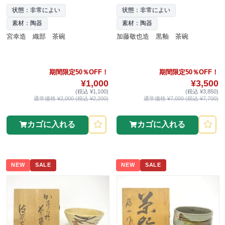
状態：非常によい
状態：非常によい
素材：陶器
素材：陶器
宮幸造 織部 茶碗
加藤敬也造 黒釉 茶碗
期間限定50％OFF！
期間限定50％OFF！
¥1,000
¥3,500
(税込 ¥1,100)
(税込 ¥3,850)
通常価格 ¥2,000 (税込 ¥2,200)
通常価格 ¥7,000 (税込 ¥7,700)
カゴに入れる
カゴに入れる
NEW
SALE
NEW
SALE