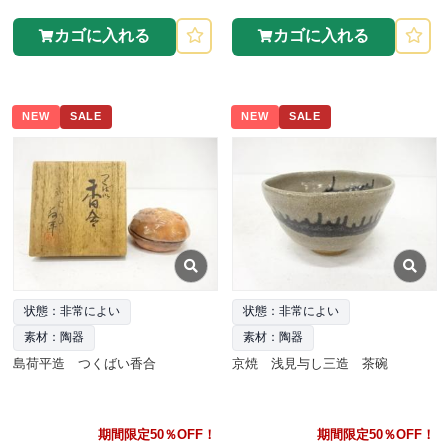
カゴに入れる
カゴに入れる
NEW
SALE
NEW
SALE
状態：非常によい
状態：非常によい
素材：陶器
素材：陶器
島荷平造 つくばい香合
京焼 浅見与し三造 茶碗
期間限定50％OFF！
期間限定50％OFF！