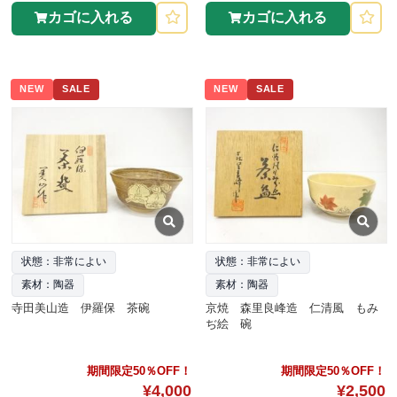
カゴに入れる
カゴに入れる
NEW
SALE
NEW
SALE
状態：非常によい
状態：非常によい
素材：陶器
素材：陶器
寺田美山造 伊羅保 茶碗
京焼 森里良峰造 仁清風 もみ
ぢ絵 碗
期間限定50％OFF！
期間限定50％OFF！
¥4,000
¥2,500