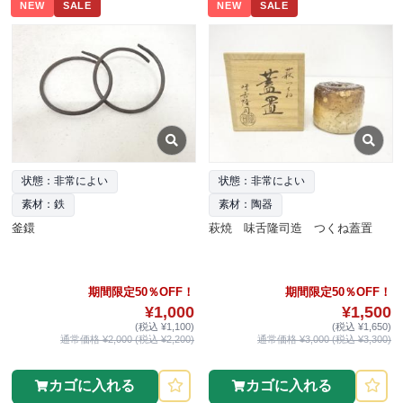
NEW
SALE
NEW
SALE
状態：非常によい
状態：非常によい
素材：鉄
素材：陶器
釜鐶
萩焼 味舌隆司造 つくね蓋置
期間限定50％OFF！
期間限定50％OFF！
¥1,000
¥1,500
(税込 ¥1,100)
(税込 ¥1,650)
通常価格 ¥2,000 (税込 ¥2,200)
通常価格 ¥3,000 (税込 ¥3,300)
カゴに入れる
カゴに入れる