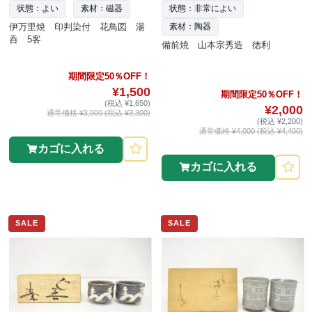
状態：よい
素材：磁器
状態：非常によい
伊万里焼 印判染付 花鳥図 湯
素材：陶器
呑 5客
備前焼 山本宗秀造 徳利
期間限定50％OFF！
¥1,500
期間限定50％OFF！
(税込 ¥1,650)
¥2,000
通常価格 ¥3,000 (税込 ¥3,300)
(税込 ¥2,200)
通常価格 ¥4,000 (税込 ¥4,400)
カゴに入れる
カゴに入れる
SALE
SALE