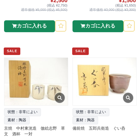
¥2,500
¥1,500
(税込 ¥2,750)
(税込 ¥1,650)
通常価格 ¥5,000 (税込 ¥5,500)
通常価格 ¥3,000 (税込 ¥3,300)
カゴに入れる
カゴに入れる
SALE
SALE
状態：非常によい
状態：非常によい
素材：陶器
素材：陶器
京焼 中村東洸造 倣絵志野 草
備前焼 五郎兵衛造 ぐい呑
文 酒杯 一対