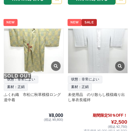
NEW
NEW
SALE
SOLD OUT
状態：非常によい
状態：非常によい
素材：正絹
素材：正絹
ふくれ織 市松に秋草模様ロング
未使用品 のり散らし模様織り出
道中着
し単衣長襦袢
¥8,000
期間限定50％OFF！
(税込 ¥8,800)
¥2,500
(税込 ¥2,750)
通常価格 ¥5,000 (税込 ¥5,500)