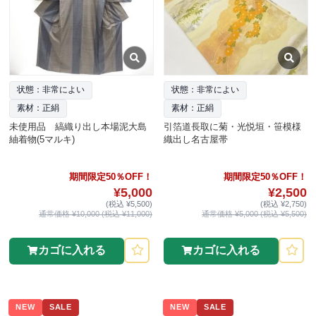
状態：非常によい
状態：非常によい
素材：正絹
素材：正絹
未使用品 縞織り出し本場泥大島
引箔道長取に菊・光悦垣・笹模様
紬着物(5マルキ)
織出し名古屋帯
期間限定50％OFF！
期間限定50％OFF！
¥5,000
¥2,500
(税込 ¥5,500)
(税込 ¥2,750)
通常価格 ¥10,000 (税込 ¥11,000)
通常価格 ¥5,000 (税込 ¥5,500)
カゴに入れる
カゴに入れる
NEW
SALE
NEW
SALE