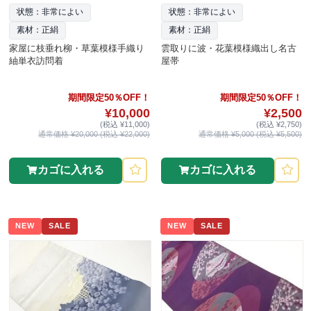
状態：非常によい
状態：非常によい
素材：正絹
素材：正絹
家屋に枝垂れ柳・草葉模様手織り
雲取りに波・花葉模様織出し名古
紬単衣訪問着
屋帯
期間限定50％OFF！
期間限定50％OFF！
¥10,000
¥2,500
(税込 ¥11,000)
(税込 ¥2,750)
通常価格 ¥20,000 (税込 ¥22,000)
通常価格 ¥5,000 (税込 ¥5,500)
カゴに入れる
カゴに入れる
NEW
SALE
NEW
SALE