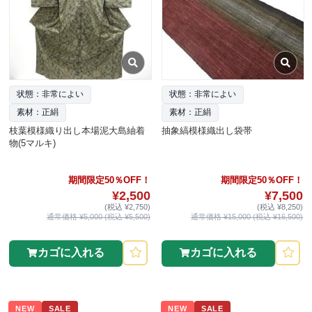
状態：非常によい
状態：非常によい
素材：正絹
素材：正絹
枝葉模様織り出し本場泥大島紬着
抽象縞模様織出し袋帯
物(5マルキ)
期間限定50％OFF！
期間限定50％OFF！
¥2,500
¥7,500
(税込 ¥2,750)
(税込 ¥8,250)
通常価格 ¥5,000 (税込 ¥5,500)
通常価格 ¥15,000 (税込 ¥16,500)
カゴに入れる
カゴに入れる
NEW
SALE
NEW
SALE