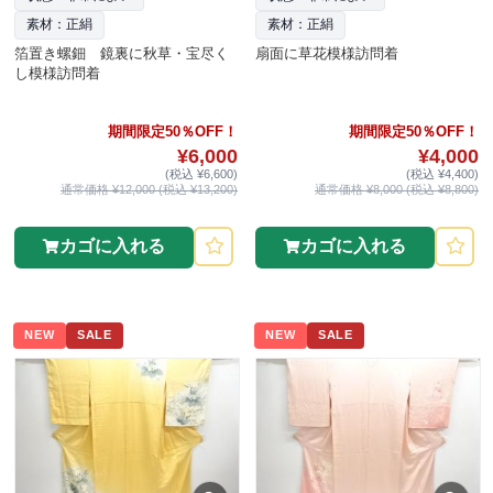
素材：正絹
素材：正絹
箔置き螺鈿 鏡裏に秋草・宝尽く
扇面に草花模様訪問着
し模様訪問着
期間限定50％OFF！
期間限定50％OFF！
¥6,000
¥4,000
(税込 ¥6,600)
(税込 ¥4,400)
通常価格 ¥12,000 (税込 ¥13,200)
通常価格 ¥8,000 (税込 ¥8,800)
カゴに入れる
カゴに入れる
NEW
SALE
NEW
SALE