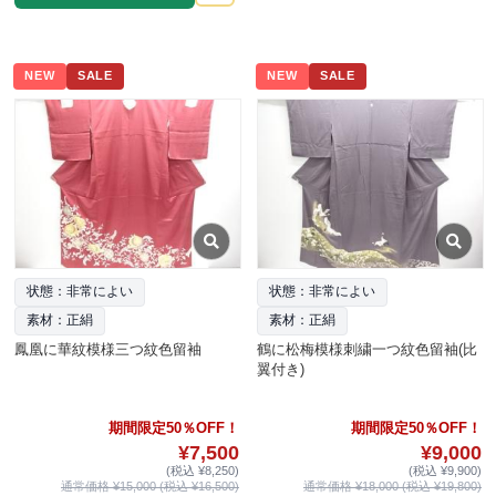
NEW
SALE
NEW
SALE
状態：非常によい
状態：非常によい
素材：正絹
素材：正絹
鳳凰に華紋模様三つ紋色留袖
鶴に松梅模様刺繍一つ紋色留袖(比
翼付き)
期間限定50％OFF！
期間限定50％OFF！
¥7,500
¥9,000
(税込 ¥8,250)
(税込 ¥9,900)
通常価格 ¥15,000 (税込 ¥16,500)
通常価格 ¥18,000 (税込 ¥19,800)