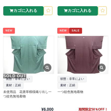
カゴに入れる
カゴに入れる
NEW
NEW
SALE
SOLD OUT
状態：非常によい
状態：非常によい
素材：正絹
素材：正絹
未使用品 花唐草模様織り出し一
一つ紋色無地着物
つ紋色無地着物
¥6,000
期間限定50％OFF！