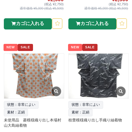
(税込 ¥2,750)
(税込 ¥2,750)
通常価格 ¥5,000 (税込 ¥5,500)
通常価格 ¥5,000 (税込 ¥5,500)
カゴに入れる
カゴに入れる
NEW
SALE
NEW
SALE
状態：非常によい
状態：非常によい
素材：正絹
素材：正絹
未使用品 菱模様織り出し本場村
枝蕾模様織り出し手織り紬着物
山大島紬着物