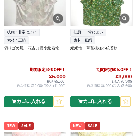
状態：非常によい
状態：非常によい
素材：正絹
素材：正絹
切りばめ風 花古典柄小紋着物
縮緬地 草花模様小紋着物
期間限定50％OFF！
期間限定50％OFF！
¥5,000
¥3,000
(税込 ¥5,500)
(税込 ¥3,300)
通常価格 ¥10,000 (税込 ¥11,000)
通常価格 ¥6,000 (税込 ¥6,600)
カゴに入れる
カゴに入れる
NEW
SALE
NEW
SALE