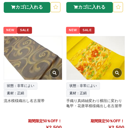
カゴに入れる
カゴに入れる
NEW
SALE
NEW
SALE
状態：非常によい
状態：非常によい
素材：正絹
素材：正絹
流水模様織出し名古屋帯
手織り真綿紬変わり横段に変わり
亀甲・花唐草模様織出し名古屋帯
期間限定50％OFF！
期間限定50％OFF！
¥2,500
¥2,500