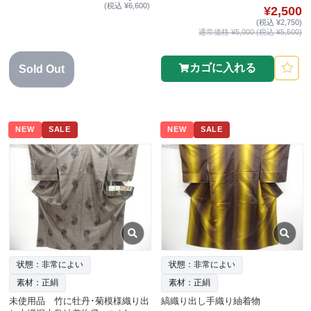
(税込 ¥6,600)
¥2,500
(税込 ¥2,750)
通常価格 ¥5,000 (税込 ¥5,500)
カゴに入れる
Sold Out
NEW
SALE
NEW
SALE
状態：非常によい
状態：非常によい
素材：正絹
素材：正絹
未使用品 竹に牡丹･菊模様織り出
縞織り出し手織り紬着物