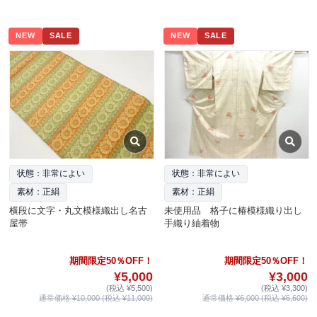
NEW
SALE
NEW
SALE
状態：非常によい
状態：非常によい
素材：正絹
素材：正絹
横段に文字・丸文模様織出し名古
未使用品 格子に椿模様織り出し
屋帯
手織り紬着物
期間限定50％OFF！
期間限定50％OFF！
¥5,000
¥3,000
(税込 ¥5,500)
(税込 ¥3,300)
通常価格 ¥10,000 (税込 ¥11,000)
通常価格 ¥6,000 (税込 ¥6,600)