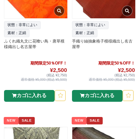
状態：非常によい
状態：非常によい
素材：正絹
素材：正絹
ふくれ織丸文に花喰い鳥・唐草模
手織り紬抽象格子模様織出し名古
様織出し名古屋帯
屋帯
期間限定50％OFF！
期間限定50％OFF！
¥2,500
¥2,500
(税込 ¥2,750)
(税込 ¥2,750)
通常価格 ¥5,000 (税込 ¥5,500)
通常価格 ¥5,000 (税込 ¥5,500)
カゴに入れる
カゴに入れる
NEW
SALE
NEW
SALE