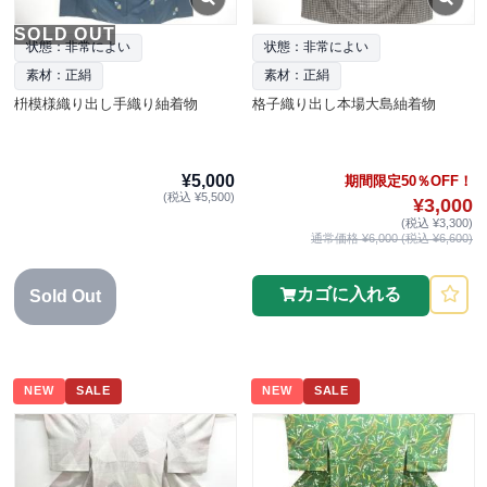
SOLD OUT
状態：非常によい
状態：非常によい
素材：正絹
素材：正絹
枡模様織り出し手織り紬着物
格子織り出し本場大島紬着物
¥5,000
期間限定50％OFF！
(税込 ¥5,500)
¥3,000
(税込 ¥3,300)
通常価格 ¥6,000 (税込 ¥6,600)
カゴに入れる
Sold Out
NEW
SALE
NEW
SALE