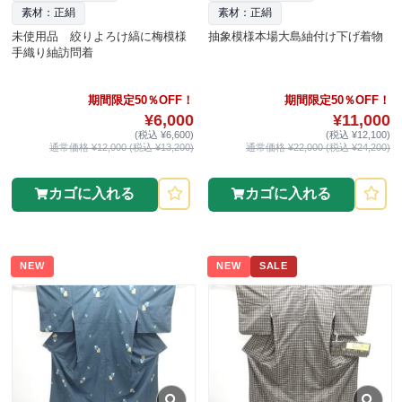
素材：正絹
素材：正絹
未使用品 絞りよろけ縞に梅模様
抽象模様本場大島紬付け下げ着物
手織り紬訪問着
期間限定50％OFF！
期間限定50％OFF！
¥6,000
¥11,000
(税込 ¥6,600)
(税込 ¥12,100)
通常価格 ¥12,000 (税込 ¥13,200)
通常価格 ¥22,000 (税込 ¥24,200)
カゴに入れる
カゴに入れる
NEW
NEW
SALE