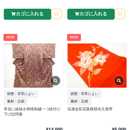
カゴに入れる
カゴに入れる
NEW
NEW
状態：非常によい
状態：非常によい
素材：正絹
素材：正絹
草花に線描き模様刺繍一つ紋付け
塩瀬金彩花葉模様名古屋帯
下げ訪問着
¥14,000
¥5,000