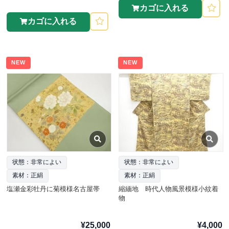
カゴに入れる
カゴに入れる
NEW
NEW
状態：非常によい
状態：非常によい
素材：正絹
素材：正絹
塩瀬金彩牡丹に菊模様名古屋帯
縮緬地 時代人物風景模様小紋着
物
¥25,000
¥4,000