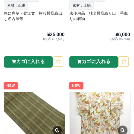
素材：正絹
素材：正絹
鳥に唐草・蜀江文・横段模様織出
未使用品 独楽模様織り出し手織
し名古屋帯
り紬着物
¥25,000
¥6,000
(税込 ¥27,500)
(税込 ¥6,600)
カゴに入れる
カゴに入れる
NEW
NEW