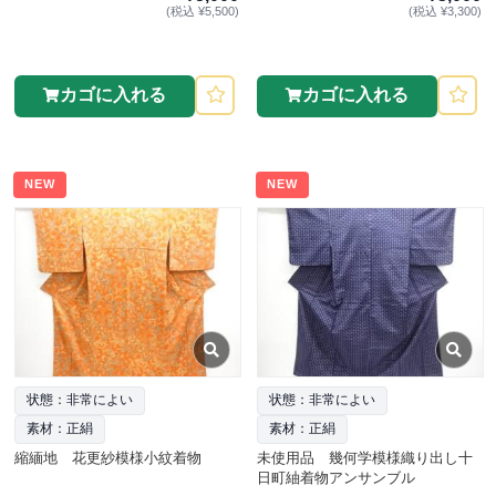
(税込 ¥5,500)
(税込 ¥3,300)
カゴに入れる
カゴに入れる
NEW
NEW
状態：非常によい
状態：非常によい
素材：正絹
素材：正絹
縮緬地 花更紗模様小紋着物
未使用品 幾何学模様織り出し十
日町紬着物アンサンブル