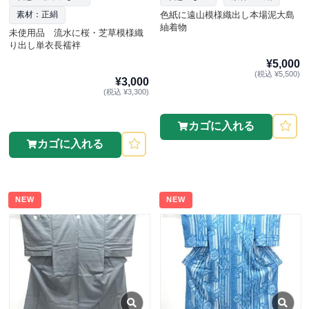
色紙に遠山模様織出し本場泥大島
素材：正絹
紬着物
未使用品 流水に桜・芝草模様織
り出し単衣長襦袢
¥5,000
(税込 ¥5,500)
¥3,000
(税込 ¥3,300)
カゴに入れる
カゴに入れる
NEW
NEW