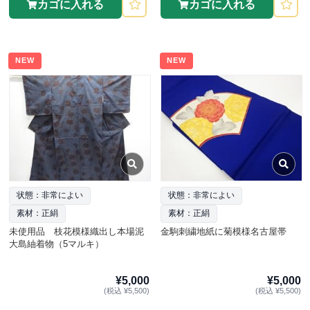
カゴに入れる
カゴに入れる
NEW
NEW
状態：非常によい
状態：非常によい
素材：正絹
素材：正絹
未使用品 枝花模様織出し本場泥
金駒刺繍地紙に菊模様名古屋帯
大島紬着物（5マルキ）
¥5,000
¥5,000
(税込 ¥5,500)
(税込 ¥5,500)