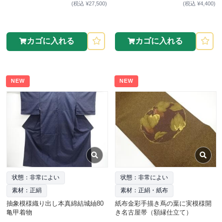
(税込 ¥27,500)
(税込 ¥4,400)
カゴに入れる
カゴに入れる
NEW
NEW
状態：非常によい
状態：非常によい
素材：正絹
素材：正絹・紙布
抽象模様織り出し本真綿結城紬80
紙布金彩手描き蔦の葉に実模様開
亀甲着物
き名古屋帯（額縁仕立て）