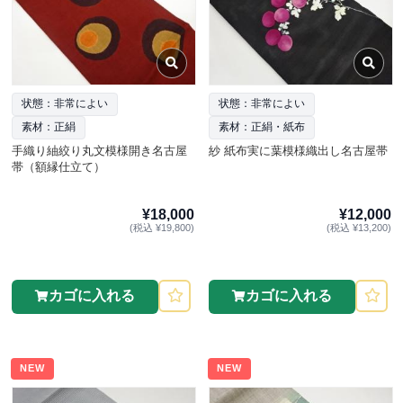
状態：非常によい
状態：非常によい
素材：正絹
素材：正絹・紙布
手織り紬絞り丸文模様開き名古屋
紗 紙布実に葉模様織出し名古屋帯
帯（額縁仕立て）
¥18,000
¥12,000
(税込 ¥19,800)
(税込 ¥13,200)
カゴに入れる
カゴに入れる
NEW
NEW