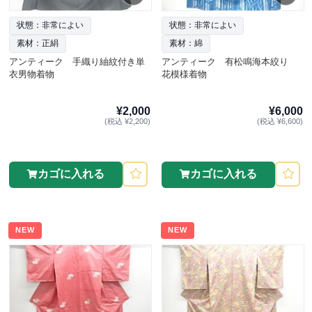
状態：非常によい
状態：非常によい
素材：正絹
素材：綿
アンティーク 手織り紬紋付き単
アンティーク 有松鳴海本絞り
衣男物着物
花模様着物
¥2,000
¥6,000
(税込 ¥2,200)
(税込 ¥6,600)
カゴに入れる
カゴに入れる
NEW
NEW