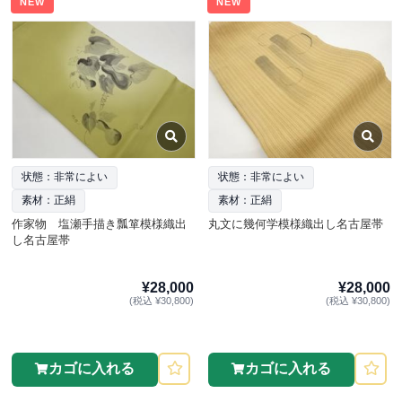
NEW
NEW
状態：非常によい
状態：非常によい
素材：正絹
素材：正絹
作家物 塩瀬手描き瓢箪模様織出
丸文に幾何学模様織出し名古屋帯
し名古屋帯
¥28,000
¥28,000
(税込 ¥30,800)
(税込 ¥30,800)
カゴに入れる
カゴに入れる