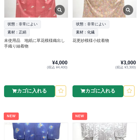
状態：非常によい
状態：非常によい
素材：正絹
素材：化繊
未使用品 地紙に草花模様織出し
花更紗模様小紋着物
手織り紬着物
¥4,000
¥3,000
(税込 ¥4,400)
(税込 ¥3,300)
カゴに入れる
カゴに入れる
NEW
NEW