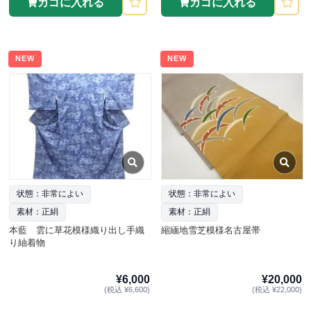
カゴに入れる
カゴに入れる
NEW
NEW
状態：非常によい
状態：非常によい
素材：正絹
素材：正絹
本藍 雲に草花模様織り出し手織
縮緬地雪芝模様名古屋帯
り紬着物
¥6,000
¥20,000
(税込 ¥6,600)
(税込 ¥22,000)