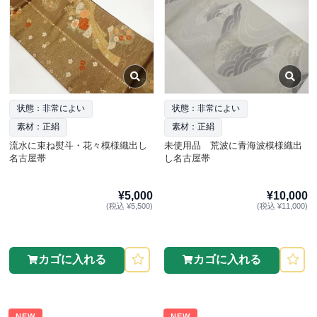
状態：非常によい
状態：非常によい
素材：正絹
素材：正絹
流水に束ね熨斗・花々模様織出し
未使用品 荒波に青海波模様織出
名古屋帯
し名古屋帯
¥5,000
¥10,000
(税込 ¥5,500)
(税込 ¥11,000)
カゴに入れる
カゴに入れる
NEW
NEW