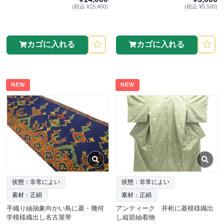
(税込 ¥15,400)
(税込 ¥5,500)
カゴに入れる
カゴに入れる
NEW
NEW
状態：非常によい
状態：非常によい
素材：正絹
素材：正絹
手織り紬抽象向かい鳥に菱・幾何
アンティーク 井桁に菱模様織出
学模様織出し名古屋帯
し縦節紬着物