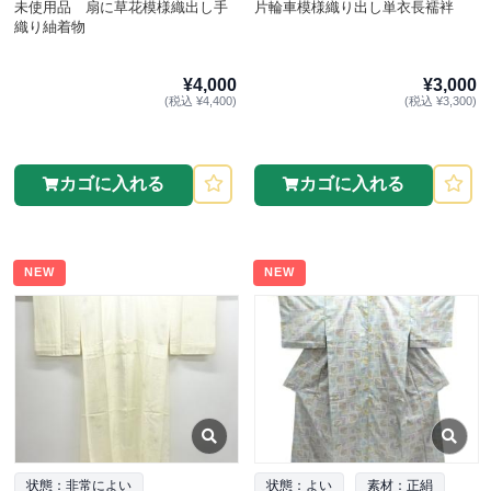
未使用品 扇に草花模様織出し手
片輪車模様織り出し単衣長襦袢
織り紬着物
¥4,000
¥3,000
(税込 ¥4,400)
(税込 ¥3,300)
カゴに入れる
カゴに入れる
NEW
NEW
状態：非常によい
状態：よい
素材：正絹