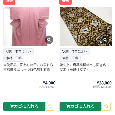
NEW
NEW
状態：非常によい
状態：非常によい
素材：正絹
素材：正絹
未使用品 変わり格子に枝垂れ桜
花丸文に唐草模様織出し開き名古
模様織り出し一つ紋色無地着物
屋帯（額縁仕立て）
¥4,000
¥28,000
(税込 ¥4,400)
(税込 ¥30,800)
カゴに入れる
カゴに入れる