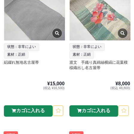
状態：非常によい
状態：非常によい
素材：正絹
素材：正絹
絽綴れ無地名古屋帯
渡文 手織り真綿紬横縞に花葉模
様織出し名古屋帯
¥15,000
¥8,000
(税込 ¥16,500)
(税込 ¥8,800)
カゴに入れる
カゴに入れる