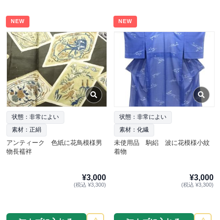
NEW
NEW
状態：非常によい
状態：非常によい
素材：正絹
素材：化繊
アンティーク 色紙に花鳥模様男
未使用品 駒絽 波に花模様小紋
物長襦袢
着物
¥3,000
¥3,000
(税込 ¥3,300)
(税込 ¥3,300)