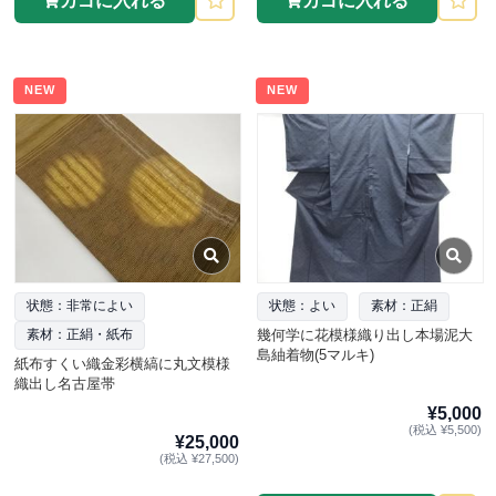
カゴに入れる
カゴに入れる
NEW
NEW
状態：非常によい
状態：よい
素材：正絹
幾何学に花模様織り出し本場泥大
素材：正絹・紙布
島紬着物(5マルキ)
紙布すくい織金彩横縞に丸文模様
織出し名古屋帯
¥5,000
(税込 ¥5,500)
¥25,000
(税込 ¥27,500)