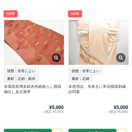
NEW
NEW
状態：非常によい
状態：非常によい
素材：正絹・紙布
素材：正絹
本場筑前博多紙布色紙散らし模様
未使用品 糸巻きに草花模様刺繍
織出し名古屋帯
訪問着
¥5,000
¥5,000
(税込 ¥5,500)
(税込 ¥5,500)