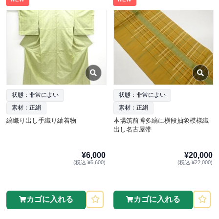
状態：非常によい
状態：非常によい
素材：正絹
素材：正絹
縞織り出し手織り紬着物
本場筑前博多縞に横段抽象模様織
出し名古屋帯
¥6,000
¥20,000
(税込 ¥6,600)
(税込 ¥22,000)
カゴに入れる
カゴに入れる