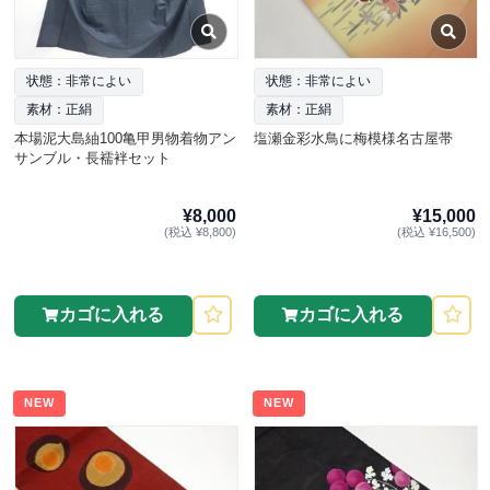
状態：非常によい
状態：非常によい
素材：正絹
素材：正絹
本場泥大島紬100亀甲男物着物アン
塩瀬金彩水鳥に梅模様名古屋帯
サンブル・長襦袢セット
¥8,000
¥15,000
(税込 ¥8,800)
(税込 ¥16,500)
カゴに入れる
カゴに入れる
NEW
NEW